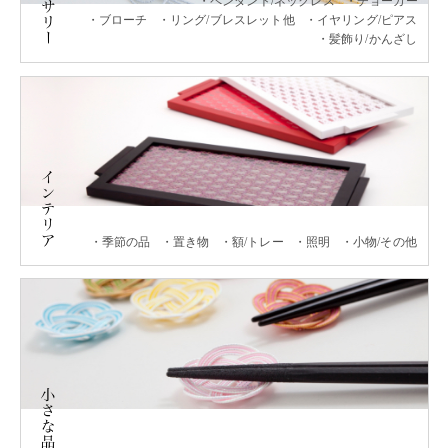
ペンダント/ネックレス
チョーカー
ブローチ
リング/ブレスレット他
イヤリング/ピアス
髪飾り/かんざし
季節の品
置き物
額/トレー
照明
小物/その他