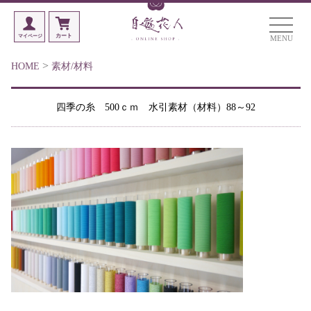
MENU
>
HOME
素材/材料
四季の糸 500ｃｍ 水引素材（材料）88～92