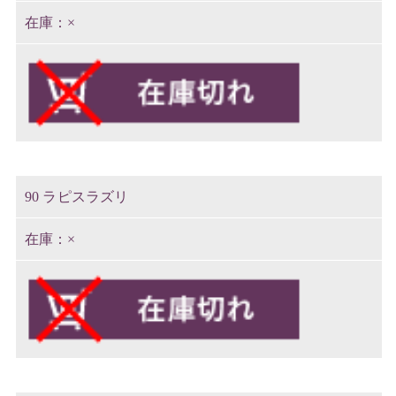
×
90 ラピスラズリ
×