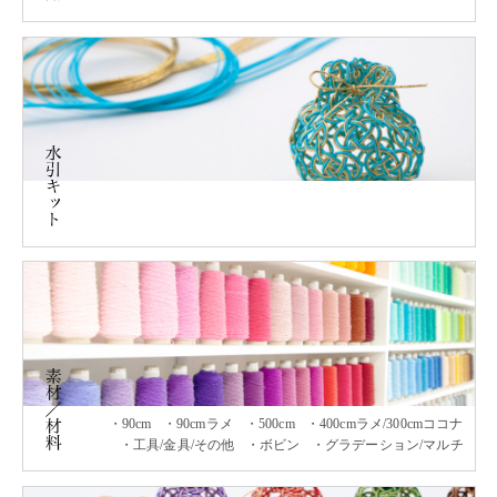
90cm
90cmラメ
500cm
400cmラメ/300cmココナ
工具/金具/その他
ボビン
グラデーション/マルチ