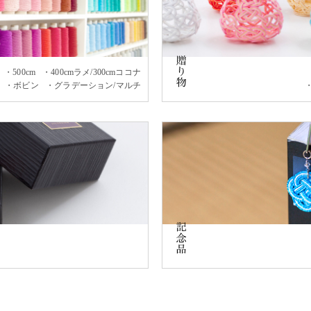
500cm
400cmラメ/300cmココナ
ボビン
グラデーション/マルチ