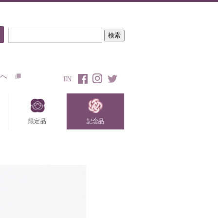
トへ
限定品
記念品