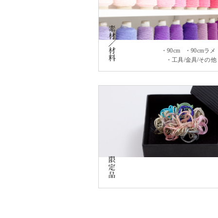
90cm
90cmラメ
工具/金具/その他