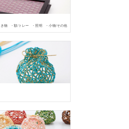
置き物
額/トレー
照明
小物/その他