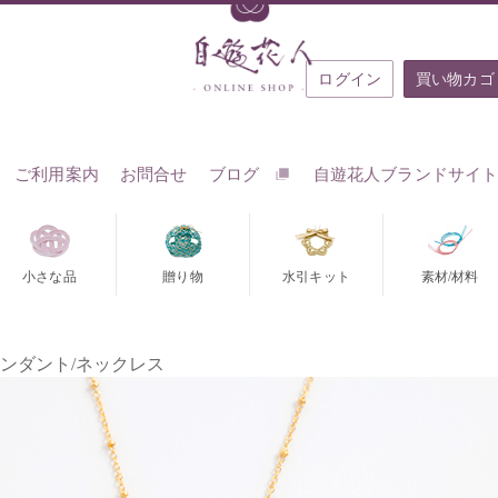
ログイン
買い物カゴ
ご利用案内
お問合せ
ブログ
自遊花人ブランドサイ
小さな品
贈り物
水引キット
素材/材料
ペンダント/ネックレス