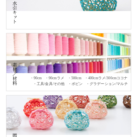
90cm
90cmラメ
500cm
400cmラメ/300cmココナ
工具/金具/その他
ボビン
グラデーション/マルチ