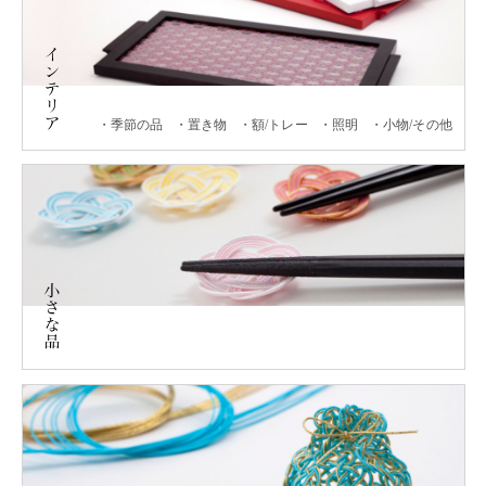
季節の品
置き物
額/トレー
照明
小物/その他