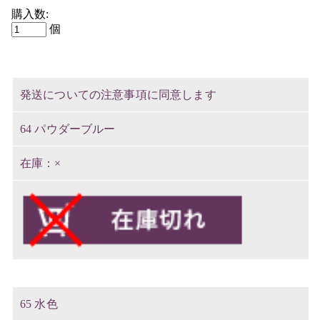
購入数:
個
発送についての注意事項に同意します
64 パウダーブルー
×
65 水色