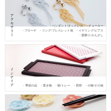
ペンダント/ネックレス
チョーカー
ブローチ
リング/ブレスレット他
イヤリング/ピアス
髪飾り/かんざし
季節の品
置き物
額/トレー
照明
小物/その他