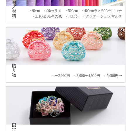
90cm
90cmラメ
500cm
400cmラメ/300cmココナ
工具/金具/その他
ボビン
グラデーション/マルチ
〜2,999円
3,000〜4,999円
5,000円〜