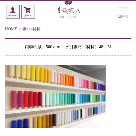
MENU
>
HOME
素材/材料
四季の糸 500ｃｍ 水引素材（材料）48～51