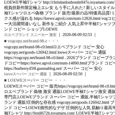
LOEWE半袖Tシャツ http://christianlouboutin947o.toyamaru.com
税負担新作限定極上エレ女 もう手に入れた? 新しいスタイ
袖Tシャツロエベ偽物 ブランド 販売!最新の品!特価高品質!
クス感が溢れる https://loewe.agvol.com/num-12826.html vogコ
ー大活躍間違いなし 新作をご紹介 人気上昇中半袖Tシャツ
ンド コピー ショップLOEWE
｜ 2026-08-09 02:53 ｜
ロエベブランド スニーカー 激安
■ vogcopy.net/brand-98-c・・・
vogcopy.net/brand-98-c0.htmlロエベブランド コピー 安心
vogcopy.net/goods-126942.html loeweスーパー コピー 通販
https://vogcopy.net/brand-98-c0.html . 2026ブランド コピーブラ
ドコピーhttps://loewe.agvol.com/num-14890.htmlブランド コピ
https://burberry459l.gunmablog.net/ スーパー コピー 安心
｜ 2026-08-09 02:50 ｜
loeweスーパー コピー 通販
■ LOEWEスーパー コピー ・・・
LOEWEスーパー コピー 販売https://vogcopy.net/brand-98-c0.ht
ロエベブランド 偽物 激安 通販LOEWE半袖Tシャツ激安 通
専門店,LOEWEブランド スーパー コピー 通販,半袖Tシャツ
ランド 通販!圧倒的な存在感 vogcopy.net/goods-126942.html 
ンド コピーLOEWE個性的なデザ 圧倒的な人気 肌触り最高
袖Tシャツ http://fendi672h.toyamaru.com/ LOEWE半袖Tシャ