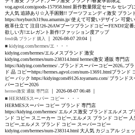
ディ激安 ブランド,ブーツ激安 ブランド!春夏季節限定
vog.agvol.com/goods-157958.html 新作数量限定セール セレブ
大人気 追跡あり☆入手困難!! ブーツフェンディ激安 ブランド
https://toryburch319uu.amamin.jp/ 使えて可愛いデザイン 可愛
枚革仕立て 注目!26-26AWブーツブランドコピーFENDI!定
欲しい方!エレガント新作!ファッション度アップ
｜ 2026-08-07 20:04 ｜
fendi偽 ブランド 購入
■ kidying.com/hermes/エ・・・
kidying.com/hermes/エルメスブランド 激安
kidying.com/hermes/num-238314.html hermes激安 通販 専門店
https://kidying.com/hermes/ .ブランドスーパーコピー2026,.ブ
ド 品 コピーhttps://hermes.agvol.com/num-13691.htmlブランド 
ピー バック https://kidyingcom49126.toyamaru.com/ ブランド
パーコピー2026
｜ 2026-08-07 06:48 ｜
hermes激安 通販 専門店
■ HERMESスーパー コピー ・・・
HERMESスーパー コピー ブランド 専門店
https://kidying.com/hermes/ エルメス激安 ブランドエルメス 
ンド コピー スニーカー コピー,エルメス ブランド コピー 人
コピー,エルメス ブランド コピー スーパーコピー
kidying.com/hermes/num-238314.html 大人気 カジュアル ジェ