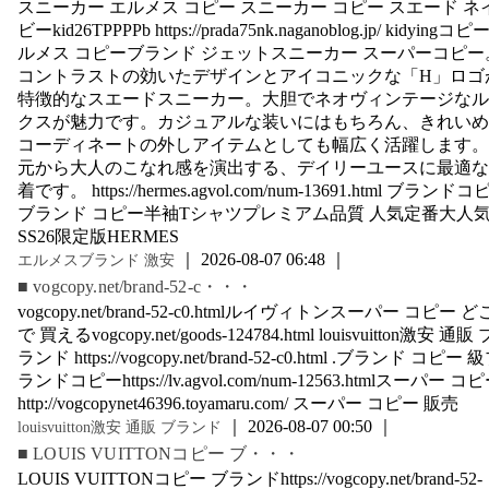
スニーカー エルメス コピー スニーカー コピー スエード ネ
ビーkid26TPPPPb https://prada75nk.naganoblog.jp/ kidyingコ
ルメス コピーブランド ジェットスニーカー スーパーコピー
コントラストの効いたデザインとアイコニックな「H」ロゴ
特徴的なスエードスニーカー。大胆でネオヴィンテージなル
クスが魅力です。カジュアルな装いにはもちろん、きれいめ
コーディネートの外しアイテムとしても幅広く活躍します。
元から大人のこなれ感を演出する、デイリーユースに最適な
着です。 https://hermes.agvol.com/num-13691.html ブランド
ブランド コピー半袖Tシャツプレミアム品質 人気定番大人
SS26限定版HERMES
｜ 2026-08-07 06:48 ｜
エルメスブランド 激安
■ vogcopy.net/brand-52-c・・・
vogcopy.net/brand-52-c0.htmlルイヴィトンスーパー コピー ど
で 買えるvogcopy.net/goods-124784.html louisvuitton激安 通販 
ランド https://vogcopy.net/brand-52-c0.html .ブランド コピー 
ランドコピーhttps://lv.agvol.com/num-12563.htmlスーパー コ
http://vogcopynet46396.toyamaru.com/ スーパー コピー 販売
｜ 2026-08-07 00:50 ｜
louisvuitton激安 通販 ブランド
■ LOUIS VUITTONコピー ブ・・・
LOUIS VUITTONコピー ブランドhttps://vogcopy.net/brand-52-