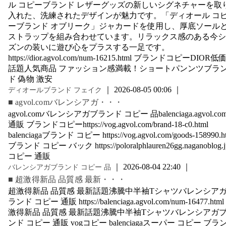
ル コピーブランド レザーグッズの新しいシグネチャーを取
入れた、洗練されたデザインが魅力です。「ディオール コ
ーブランド オブリーク」ジャカードを使用し、厚底ソール
ストラップを組み合わせています。リラックス感のある今シ
ズンの装いに遊び心をプラスする一足です。
https://dior.agvol.com/num-16215.html ブランドコピーDIOR低
話題人気商品 ファッション感満載！ショートパンンツブラ
ド 偽物 激安
｜ 2026-08-05 00:06 ｜
ディオールブランド フェイク
■ agvol.comバレンシアガ・・・
agvol.comバレンシアガブランド コピー 品balenciaga.agvol.com
通販 ブランドコピーhttps://vog.agvol.com/brand-18-c0.html
balenciagaブランド コピー https://vog.agvol.com/goods-158990.h
ブランド コピー バック https://poloralphlauren26gg.naganoblog.j
コピー 通販
｜ 2026-08-04 22:40 ｜
バレンシアガブランド コピー 品
■ 超激得新品 品質感 最新・・・
超激得新品 品質感 最新話題沸騰中半袖Tシャツバレンシア
ランド コピー 通販 https://balenciaga.agvol.com/num-16477.html
激得新品 品質感 最新話題沸騰中半袖Tシャツバレンシアガ
ンド コピー 通販 vogコピー balenciagaスーパー コピー ブラ