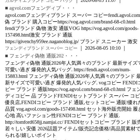
｜ 2026-08-05 11:07 ｜
カルティエブランド コピー バック
■ agvol.comフェンディブ・・・
agvol.comフェンディブランド スーパー コピーfendi.agvol.com
偽 ブランド 購入コピーhttps://vog.agvol.com/brand-68-c0.html
fendiブランド 偽物 激安 通販VOG https://vog.agvol.com/goods-
157498.html激安 ブランド 通販
https://givenchy959ee.naganoblog.jp/ ブランド スニーカー 激安
｜ 2026-08-05 10:10 ｜
フェンディブランド スーパー コピー
■ フェンディ偽物 通販202・・・
フェンディ偽物 通販2026年人気満々のブランド 最新サイズ
可愛い過ぎ 爆発的人気バッグ. https://fendi.agvol.com/num-
15883.html フェンディ偽物 通販2026年人気満々のブランド 
新サイズで可愛い過ぎ 爆発的人気バッグ. vogコピー FENDI
ピー ブランド 通販https://vog.agvol.com/brand-68-c0.html フェ
ディコピー 品 ブランドFENDIセットブランド スーパー コ
優良店,FENDIコピー ブランド 通販,セットコピー 通販!優れ
品質 vog.agvol.com/goods-157498.html セット海外販売開始 履
心地 高いファション性FENDIコピー ブランド 通販.
http://tomford658jj.namjai.cc/ FENDIセットコピー ブランド 販
若々しい 安価 2026話題アイテム!販売記念価格!高品質素材
られる!嬉しいポイント