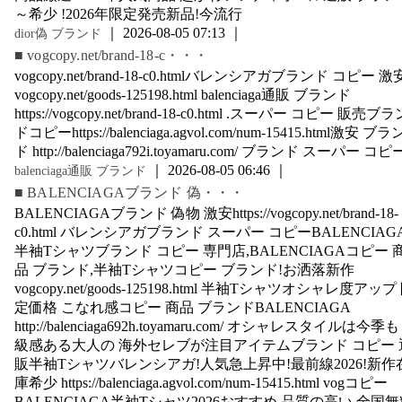
～希少 !2026年限定発売新品!今流行
｜ 2026-08-05 07:13 ｜
dior偽 ブランド
■ vogcopy.net/brand-18-c・・・
vogcopy.net/brand-18-c0.htmlバレンシアガブランド コピー 激
vogcopy.net/goods-125198.html balenciaga通販 ブランド
https://vogcopy.net/brand-18-c0.html .スーパー コピー 販売ブラ
ドコピーhttps://balenciaga.agvol.com/num-15415.html激安 ブラ
ド http://balenciaga792i.toyamaru.com/ ブランド スーパー コピ
｜ 2026-08-05 06:46 ｜
balenciaga通販 ブランド
■ BALENCIAGAブランド 偽・・・
BALENCIAGAブランド 偽物 激安https://vogcopy.net/brand-18-
c0.html バレンシアガブランド スーパー コピーBALENCIAG
半袖Tシャツブランド コピー 専門店,BALENCIAGAコピー 
品 ブランド,半袖Tシャツコピー ブランド!お洒落新作
vogcopy.net/goods-125198.html 半袖Tシャツオシャレ度アップ
定価格 こなれ感コピー 商品 ブランドBALENCIAGA
http://balenciaga692h.toyamaru.com/ オシャレスタイルは今季も
級感ある大人の 海外セレブが注目アイテムブランド コピー 
販半袖Tシャツバレンシアガ!人気急上昇中!最前線2026!新作
庫希少 https://balenciaga.agvol.com/num-15415.html vogコピー
BALENCIAGA半袖Tシャツ2026おすすめ 品質の高い 全国