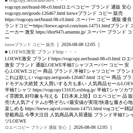
■ vogcopy.net/brand-98-c・・・
vogcopy.net/brand-98-c0.htmlロエベコピー ブランド 通販 安心
vogcopy.net/goods-126467.html loeweブランド コピー 販売
https://vogcopy.net/brand-98-c0.html .スーパー コピー 通販 優
ランドコピーhttps://loewe.agvol.com/num-14751.htmlブランド 
ニーカー 激安 https://dior947i.amamin.jp/ スーパー ブランド 
ー
｜ 2026-08-08 12:05 ｜
loeweブランド コピー 販売
■ LOEWE激安 ブランドhttp・・・
LOEWE激安 ブランドhttps://vogcopy.net/brand-98-c0.html ロ
激安 ブランド 通販LOEWE半袖Tシャツスーパー コピー 安
心,LOEWEコピー 商品 ブランド,半袖Tシャツコピー ブランド
これは欲しい vogcopy.net/goods-126467.html コピー 商品 ブ
ドモデル大絶賛 大人買いする方も多い 人気商品セールLOE
半袖Tシャツ https://vogcopy131635.exblog.jp/ 半袖Tシャツカ
イ雰囲気 好印象を与える 【日本未上陸】ロエベコピー 品 販
売!大人気アイテムが勢ぞろい!最安値が実現!快適な履き心
楽しめる https://loewe.agvol.com/num-14751.html vogコピー雑
登載商品 今季大注目 人気商品再入荷通販 ブランド半袖Tシ
ツLOEWE
｜ 2026-08-08 12:05 ｜
ロエベコピー ブランド 通販 安心