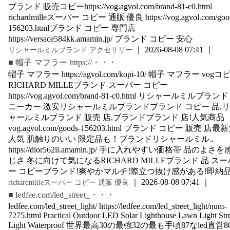
ブランド 販売コピーhttps://vog.agvol.com/brand-81-c0.html
richardmilleスーパー コピー 通販 優良 https://vog.agvol.com/goo
156203.htmlブランド コピー 専門店
https://versace584kk.amamin.jp/ ブランド コピー 安心
｜ 2026-08-08 07:41 ｜
リシャールミルブランド アクセサリー
■ 帽子 マフラー https://・・・
帽子 マフラー https://agvol.com/kopi-10/ 帽子 マフラー vogコ
RICHARD MILLEブランド スーパー コピー
https://vog.agvol.com/brand-81-c0.html リシャールミルブランド
ニーカー 激安リシャールミルブランドブランド コピー 品,
ャールミルブランド 販売 店,ブランドブランド 店!人気商品
vog.agvol.com/goods-156203.html ブランド コピー 販売 店最
人気 肌触りのいい 限定品も！ブランドリシャールミル..
https://dior562ii.amamin.jp/ 手に入れやすい価格帯 品のよさを
じさ 冬に向けて気になるRICHARD MILLEブランド 品 スー
ー コピーブランド!爽やかマルチ!際立つ抜け感がある!即納
｜ 2026-08-08 07:41 ｜
richardmilleスーパー コピー 通販 優良
■ ledfee.com/led_street_・・・
ledfee.com/led_street_light/ https://ledfee.com/led_street_light/num-
7275.html Practical Outdoor LED Solar Lighthouse Lawn Light Str
Light Waterproof 世界最高30の最強32の最も手頃87なled直営8