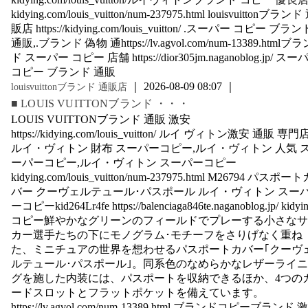
kidying.com/louis_vuitton/num-237975.html louisvuittonブランド
販店 https://kidying.com/louis_vuitton/ .スーパー コピー ブラン
通販,.ブランド 偽物 通https://lv.agvol.com/num-13389.htmlブラ
ド スーパー コピー 店舗 https://dior305jm.naganoblog.jp/ スー
コピー ブランド 通販
｜ 2026-08-09 08:07 ｜
louisvuittonブランド 通販店
■ LOUIS VUITTONブランド ・・・
LOUIS VUITTONブランド 通販 激安
https://kidying.com/louis_vuitton/ ルイ ヴィトン激安 通販 専門
ルイ・ヴィトン 財布 スーパーコピー,ルイ・ヴィトン 人気 
ーパーコピー,ルイ・ヴィトン スーパーコピー
kidying.com/louis_vuitton/num-237975.html M26794 パスポート
バー クーヴェルテュール･パスポール ルイ・ヴィトン スー
ーコピーkid264Lr4fe https://balenciaga846te.naganoblog.jp/ kidyi
コピー鮮やかなグリーンのフィールドでプレーする小さなサ
カー選手たちの下にモノグラム･モチーフをさりげなく重ね
た、ミニチュアの世界を想わせるパスポートカバー｢クーヴ
ルテュール･パスポール｣。同系色のなめらかなレザーライ
グを施した内装には、パスポートを収納できるほか、4つの
ードスロットとフラットポケットを備えています。
https://lv.agvol.com/num-13389.html ブランドコピーブランド 