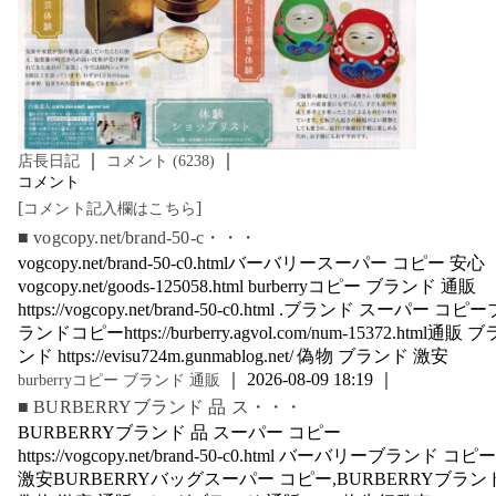
｜
｜
店長日記
コメント (6238)
コメント
[
]
コメント記入欄はこちら
■ vogcopy.net/brand-50-c・・・
vogcopy.net/brand-50-c0.htmlバーバリースーパー コピー 安心
vogcopy.net/goods-125058.html burberryコピー ブランド 通販
https://vogcopy.net/brand-50-c0.html .ブランド スーパー コピー
ランドコピーhttps://burberry.agvol.com/num-15372.html通販 ブ
ンド https://evisu724m.gunmablog.net/ 偽物 ブランド 激安
｜ 2026-08-09 18:19 ｜
burberryコピー ブランド 通販
■ BURBERRYブランド 品 ス・・・
BURBERRYブランド 品 スーパー コピー
https://vogcopy.net/brand-50-c0.html バーバリーブランド コピー
激安BURBERRYバッグスーパー コピー,BURBERRYブラン