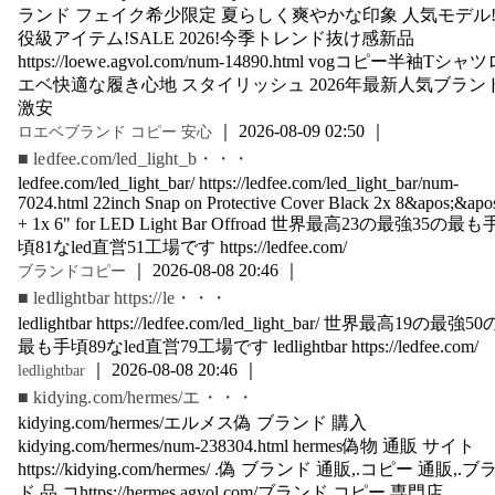
ランド フェイク希少限定 夏らしく爽やかな印象 人気モデル
役級アイテム!SALE 2026!今季トレンド抜け感新品
https://loewe.agvol.com/num-14890.html vogコピー半袖Tシャ
エベ快適な履き心地 スタイリッシュ 2026年最新人気ブラン
激安
｜ 2026-08-09 02:50 ｜
ロエベブランド コピー 安心
■ ledfee.com/led_light_b・・・
ledfee.com/led_light_bar/ https://ledfee.com/led_light_bar/num-
7024.html 22inch Snap on Protective Cover Black 2x 8&apos;&apo
+ 1x 6" for LED Light Bar Offroad 世界最高23の最強35の最も
頃81なled直営51工場です https://ledfee.com/
｜ 2026-08-08 20:46 ｜
ブランドコピー
■ ledlightbar https://le・・・
ledlightbar https://ledfee.com/led_light_bar/ 世界最高19の最強50
最も手頃89なled直営79工場です ledlightbar https://ledfee.com/
｜ 2026-08-08 20:46 ｜
ledlightbar
■ kidying.com/hermes/エ・・・
kidying.com/hermes/エルメス偽 ブランド 購入
kidying.com/hermes/num-238304.html hermes偽物 通販 サイト
https://kidying.com/hermes/ .偽 ブランド 通販,.コピー 通販,.
ド 品 コhttps://hermes.agvol.com/ブランド コピー 専門店