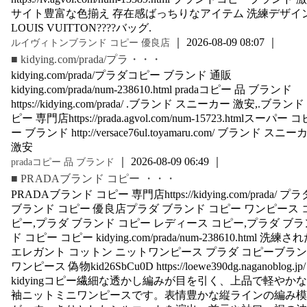
サイト豊富な色揃え 存在感ばっちりなアイテム 洗練デザイ
LOUIS VUITTON????バッグ.
｜ 2026-08-09 08:07 ｜
ルイヴィトンブランド コピー 優良店
■ kidying.com/prada/プラ・・・
kidying.com/prada/プラダコピー ブランド 通販
kidying.com/prada/num-238610.html pradaコピー 品 ブランド
https://kidying.com/prada/ .ブランド スニーカー 激安,.ブランド
ピー 専門店https://prada.agvol.com/num-15723.htmlスーパー コ
ー ブランド http://versace76ul.toyamaru.com/ ブランド スニー
激安
｜ 2026-08-09 06:49 ｜
pradaコピー 品 ブランド
■ PRADAブランド コピー ・・・
PRADAブランド コピー 専門店https://kidying.com/prada/ プラ
ブランド コピー 優良店プラダ ブランド コピー ワンピース 
ピー,プラダ ブランド コピー レディース コピー,プラダ ブラ
ド コピー コピー kidying.com/prada/num-238610.html 洗練さ
エレガント コットン ニットワンピース プラダ コピーブラ
ワンピース 偽物kid26SbCu0D https://loewe390dg.naganoblog.jp/
kidyingコピー繊細な透かし編みが目を引く、上品で軽やか
袖ニットミニワンピースです。表情豊かな縦ラインの編み模