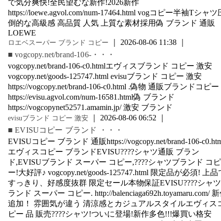
で気分爽快!全民望むな新作!2026新作
https://loewe.agvol.com/num-17464.html vogコピー半袖Tシャ
倒的な高級感 高品質 人気 上質な素材採用偽 ブランド 通販
LOEWE
｜ 2026-08-06 11:38 ｜
ロエベスーパー ブランド コピー
■ vogcopy.net/brand-106-・・・
vogcopy.net/brand-106-c0.htmlエヴィスブランド コピー 激安
vogcopy.net/goods-125747.html evisuブランド コピー 激安
https://vogcopy.net/brand-106-c0.html .偽物 通販ブランドコピー
https://evisu.agvol.com/num-16581.html偽 ブランド
https://vogcopynet52571.amamin.jp/ 激安 ブランド
｜ 2026-08-06 06:52 ｜
evisuブランド コピー 激安
■ EVISUコピー ブランド ・・・
EVISUコピー ブランド 通販https://vogcopy.net/brand-106-c0.htm
エヴィスコピー ブランドEVISU????シャツ通販 ブラン
ド,EVISUブランド スーパー コピー,????シャツブランド コピ
ー!大好評♪ vogcopy.net/goods-125747.html 限定品が必須! 上
すっきり、好感度抜群 限定セール本物保証EVISU????シャ
ランド スーパー コピー. http://balenciaga692h.toyamaru.com/ 
追加！ 雰囲気が違う 清涼感とカジュアルスタイルエヴィス
ピー 品 販売????シャツ!ついに登場!新作多色!!!爆買い格安