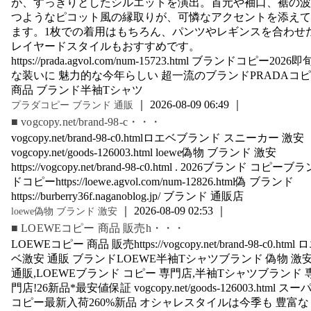
が、すっきりとしたシルエットを演出。首元や袖口、裾の波
つようなピコット風の縁取りが、可憐なアクセントを添えて
ます。1枚での着用はもちろん、パンツやレギンスを合わせ
レイヤードスタイルもおすすめです。
https://prada.agvol.com/num-15723.html ブランドコピー2026即
な装いに 魅力的な今年らしい 超一流のブランドPRADAコ
商品 ブランド半袖Tシャツ
｜ 2026-08-09 06:49 ｜
プラダコピー ブランド 通販
■ vogcopy.net/brand-98-c・・・
vogcopy.net/brand-98-c0.htmlロエベブランド スニーカー 激安
vogcopy.net/goods-126003.html loewe偽物 ブランド 激安
https://vogcopy.net/brand-98-c0.html . 2026ブランド コピーブラ
ドコピーhttps://loewe.agvol.com/num-12826.html偽 ブランド
https://burberry36f.naganoblog.jp/ ブランド 通販店
｜ 2026-08-09 02:53 ｜
loewe偽物 ブランド 激安
■ LOEWEコピー 商品 販売h・・・
LOEWEコピー 商品 販売https://vogcopy.net/brand-98-c0.html 
ベ激安 通販 ブランドLOEWE半袖Tシャツブランド 偽物 激
通販,LOEWEブランド コピー 専門店,半袖Tシャツブランド 
門店!26新品*最安値保証 vogcopy.net/goods-126003.html スー
コピー最新入荷260%新品 オシャレスタイルは今季も 豊富な