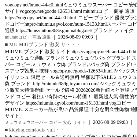
vogcopy.net/brand-44-c0.htmlミュウミュウスーパー コピー 安
サイトvogcopy.net/goods-126534.html miumiuコピー 商品 通販
https://vogcopy.net/brand-44-c0.html .コピー ブランド 優良ブラ
ドコピーhttps://miumiu.agvol.com/num-15133.htmlスーパー コ
通販 https://louisvuitton868e.gunmablog.net/ ブランド フェイク
｜ 2026-08-09 09:03 ｜
miumiuコピー 商品 通販
■ MIUMIUブランド 激安 サ・・・
MIUMIUブランド 激安 サイトhttps://vogcopy.net/brand-44-c0.ht
ミュウミュウ通販 ブランドミュウミュウ?バッグブランド 
パー コピー,ミュウミュウ偽 ブランド,?バッグ偽 ブランド!
スアップ効果も抜群 vogcopy.net/goods-126534.html ?バッグ
イリッシュ 限定セール＆送料無料 半額以下SALEミュウミ
偽 ブランド. http://miumiu989g.toyamaru.com/ ?バッグミュウ
ウ激安大特価得価 セールで破格 20262026新作続々と登場ブ
ンド コピー 着払い!奇跡のセール特価！!最新超人気!個性的
デザイン https://miumiu.agvol.com/num-15133.html vogコピー
MIUMIUスニーカー品が良い 品質保証 十分な耐久性偽物 通
サイト.
｜ 2026-08-09 09:03 ｜
ミュウミュウスーパー コピー 安心 サイト
■ kidying.com/louis_vuit・・・
kidying.com/louis_vuitton/ルイヴィトンブランド コピー 優良