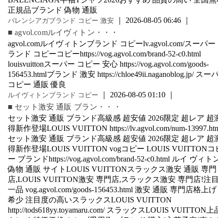
正規品ブランド 偽物 通販
｜ 2026-08-05 06:46 ｜
バレンシアガブランド コピー 激安
■ agvol.comルイヴィトン・・・
agvol.comルイヴィトンブランド コピーlv.agvol.com/スーパー
ランド コピーコピーhttps://vog.agvol.com/brand-52-c0.html
louisvuittonスーパー コピー 安心 https://vog.agvol.com/goods-
156453.htmlブランド 激安 https://chloe49ii.naganoblog.jp/ ス
コピー 通販 優良
｜ 2026-08-05 01:10 ｜
ルイヴィトンブランド コピー
■ セット激安 通販 ブラン・・・
セット激安 通販 ブランド高級感 超安値 2026限定 超レア 超
得新作登場LOUIS VUITTON https://lv.agvol.com/num-13997.ht
セット激安 通販 ブランド高級感 超安値 2026限定 超レア 超
得新作登場LOUIS VUITTON vogコピー LOUIS VUITTONコ
ー ブランドhttps://vog.agvol.com/brand-52-c0.html ルイ ヴィト
偽物 通販 サイトLOUIS VUITTONスラックス激安 通販 専門
店,LOUIS VUITTON激安 専門店,スラックス激安 専門店!注
一品 vog.agvol.com/goods-156453.html 激安 通販 専門店格上
希少 注目度の高いスラックスLOUIS VUITTON
http://tods618yy.toyamaru.com/ スラックスLOUIS VUITTON上