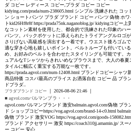
ダ コピー レディース コピー,プラダ コピー コピー
kidying.com/prada/num-238605.html シンプル 洗練された コッ
ン ショートパンツ プラダ ブランド コピー パンツ 偽物 ホワ
トkid26Hf8r8f https://prada75nk.naganoblog.jp/ kidyingコピー上
なコットン素材を使用した、都会的で洗練された印象のハー
パンツ。バックポケットに添えられたトライアングルロゴが
さりげない高級感を演出する一着です。ウエスト後ろゴムで
適な穿き心地も嬉しいポイント。ベルトループも付いている
め、お好みのベルトを合わせたスタイリングも可能です。カ
ュアルなTシャツからきれいめなブラウスまで、大人の春夏
タイルに幅広く重宝する万能な一枚です。
https://prada.agvol.com/num-12408.html ブランドコピーシャツ
商品特価 コスパ最高のプライス お洒落自在 コピー 品 ブラ
ドプラダ..
｜ 2026-08-06 21:46 ｜
プラダブランド コピー
■ agvol.comバルマンブラ・・・
agvol.comバルマンブランド 激安balmain.agvol.com/偽物 ブラ
ド ショップコピーhttps://vog.agvol.com/brand-14-c0.html balmai
偽物 ブランド 激安VOG https://vog.agvol.com/goods-158082.htm
ブランド アクセサリー 激安 https://coach310jj.amamin.jp/ スー
ー コピー 安心