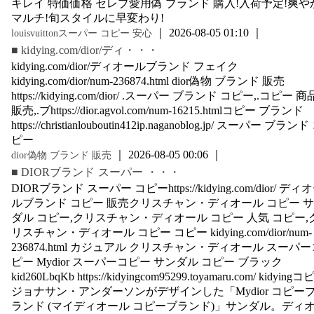
キレイ 特価価格 セレブ愛用偽 ブランド 購入!入荷予定!爽や
マルチ!旬スタイルに早変わり!
｜ 2026-08-05 01:10 ｜
louisvuittonスーパー コピー 安心
■ kidying.com/dior/ディ・・・
kidying.com/dior/ディオールブランド フェイク
kidying.com/dior/num-236874.html dior偽物 ブランド 販売
https://kidying.com/dior/ .スーパー ブランド コピー,.コピー 商
販売,.ブhttps://dior.agvol.com/num-16215.htmlコピー ブランド
https://christianlouboutin412ip.naganoblog.jp/ スーパー ブランド
ピー
｜ 2026-08-05 00:06 ｜
dior偽物 ブランド 販売
■ DIORブランド スーパー ・・・
DIORブランド スーパー コピーhttps://kidying.com/dior/ ディ
ルブランド コピー 販売クリスチャン・ディオール コピー 
ダル コピー,クリスチャン・ディオール コピー 人気 コピー,
リスチャン・ディオール コピー コピー kidying.com/dior/num-
236874.html カジュアル クリスチャン・ディオール スーパー
ピー Mydior スーパーコピー サンダル コピー ブラック
kid260LbqKb https://kidyingcom95299.toyamaru.com/ kidying
ジョナサン・アンダーソンがデザインした「Mydior コピー
ランド (マイディオール コピーブランド)」サンダル。ディ