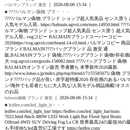
｜ 2026-08-06 15:34 ｜
バルマンブランド 激安
■ ????バルマン偽物 ブラ・・・
????バルマン偽物 ブランド ショップ超人気美品 センス漂う 
人気モデル入荷.. https://balmain.agvol.com/num-14950.html ???
ルマン偽物 ブランド ショップ超人気美品 センス漂う 超人
デル入荷.. vogコピー BALMAINブランドスーパーコピー
2026https://vog.agvol.com/brand-14-c0.html バルマンコピー 商
ブランドBALMAIN????バッグブランド 品 激安 通
販,BALMAINブランド 偽物,????バッグブランド 偽物!存在
大 vog.agvol.com/goods-158082.html ????バッグブランド 偽物
BALMAINオンライン販売 早者勝ち 本季新作2026最新.
http://www.lohas-s.jp/index.php/top/friend/i/7155585075/ 偽物 ブ
ンド????バッグ品が良い 赤字超特価2026 存在感のあるバル
ン!海外でも若者たちに大人気な!人気モデル雑誌掲載!オス
のお品
｜ 2026-08-06 15:34 ｜
balmain偽物 ブランド 激安
■ ledfee.com/led_light_b・・・
ledfee.com/led_light_bar/ https://ledfee.com/led_light_bar/num-
7022.html 8inch 480W LED Work Light Bar Flood Spot Beam
Offroad 4WD SUV Driving Fog La CR 世界最高24の最強38の
も手頃98なled直営67工場です https://ledfee.com/