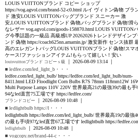
LOUIS VUITTONブランド コピー ショップ
https://vog.agvol.com/brand-52-c0.html ルイ ヴィトン偽物 ブラ
ド 激安LOUIS VUITTONバッグブランド スニーカー 激
安,LOUIS VUITTONブランド 偽物,バッグブランド 偽物!滑
なレザー vog.agvol.com/goods-158870.html LOUIS VUITTO
グ今季話題の一級品 高級感UP 20262026トレンドデザインブ
ンド 偽物 https://coach625nn.amamin.jp/ 激安新作 センス抜群 
高のエレガントバッグLOUIS VUITTONブランド 偽物!スマ
ケース!ファッションアイテム!もらって嬉しい！安い
｜ 2026-08-09 13:14 ｜
louisvuittonブランド コピー s 級
■ ledfee.com/led_light_b・・・
ledfee.com/led_light_bulb/ https://ledfee.com/led_light_bulb/num-
8411.html LED Floodlight Corn Bulbs R7S 78mm 118mm12W 16
Multi Purpose Lamps 110V 220V 世界最高21の最強39の最も
94なled直営75工場です https://ledfee.com/
｜ 2026-08-09 10:48 ｜
ブランドコピー
■ ledlightbulb https://l・・・
ledlightbulb https://ledfee.com/led_light_bulb/ 世界最高19の最強4
の最も手頃97なled直営67工場です ledlightbulb https://ledfee.co
｜ 2026-08-09 10:48 ｜
ledlightbulb
■ vogcopy.net/brand-44-c・・・