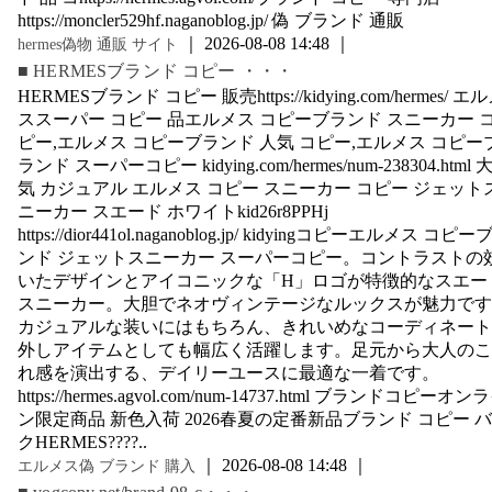
https://moncler529hf.naganoblog.jp/ 偽 ブランド 通販
｜ 2026-08-08 14:48 ｜
hermes偽物 通販 サイト
■ HERMESブランド コピー ・・・
HERMESブランド コピー 販売https://kidying.com/hermes/ エ
ススーパー コピー 品エルメス コピーブランド スニーカー 
ピー,エルメス コピーブランド 人気 コピー,エルメス コピー
ランド スーパーコピー kidying.com/hermes/num-238304.html 
気 カジュアル エルメス コピー スニーカー コピー ジェット
ニーカー スエード ホワイトkid26r8PPHj
https://dior441ol.naganoblog.jp/ kidyingコピーエルメス コピ
ンド ジェットスニーカー スーパーコピー。コントラストの
いたデザインとアイコニックな「H」ロゴが特徴的なスエー
スニーカー。大胆でネオヴィンテージなルックスが魅力です
カジュアルな装いにはもちろん、きれいめなコーディネート
外しアイテムとしても幅広く活躍します。足元から大人のこ
れ感を演出する、デイリーユースに最適な一着です。
https://hermes.agvol.com/num-14737.html ブランドコピーオン
ン限定商品 新色入荷 2026春夏の定番新品ブランド コピー 
クHERMES????..
｜ 2026-08-08 14:48 ｜
エルメス偽 ブランド 購入