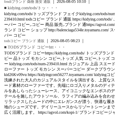
｜ 2026-08-05 10:10 ｜
fendiブランド 偽物 激安 通販
■ kidying.com/tods/トッ・・・
kidying.com/tods/トッズブランド フェイクkidying.com/tods/num
239410.html todsコピー ブランド 通販 https://kidying.com/tods/ 
ーパー コピー,.コピー 商品 販売,.ブランド 通https://agvol.com
ランド コピー ショップ http://balenciaga534le.toyamaru.com/ 
パー コピー
｜ 2026-08-05 08:23 ｜
todsコピー ブランド 通販
■ TODSブランド コピーhtt・・・
TODSブランド コピーhttps://kidying.com/tods/ トッズブランド
ピー 品トッズ モカシン コピー,トッズ 人気 コピー,トッズ 
ー kidying.com/tods/num-239410.html カジュアル 上品 スエー
ローファー トッズ モカシン スーパーコピー ダークブラウン
kid26Kv09vu https://kidyingcom56277.toyamaru.com/ kidying
洗練された大人のカジュアルスタイルを演出する、上質なス
ード素材のローファーです。先端にロゴ入りメタルのディテ
ルをあしらったシューレース、アイコニックなエンボスのデ
テールを施したアウトソール、ラフィアの編み込みを合わせ
リラックスしたムードの中にエレガンスが漂う、快適な履き
地のシューズです。デイリーユースからリゾートシーンまで
広く活躍します。 https://agvol.com/kopi-1/ ブランドコピージ