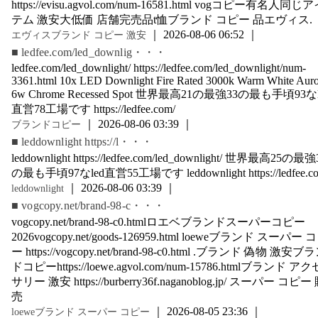
https://evisu.agvol.com/num-16581.html vogコピー有名人同じ
テム 激安大低価 店舗完売品t恤ブランド コピー 品エヴィス.
｜ 2026-08-06 06:52 ｜
エヴィスブランド コピー 激安
■ ledfee.com/led_downlig・・・
ledfee.com/led_downlight/ https://ledfee.com/led_downlight/num-
3361.html 10x LED Downlight Fire Rated 3000k Warm White Auro
6w Chrome Recessed Spot 世界最高21の最強33の最も手頃93なl
直営78工場です https://ledfee.com/
｜ 2026-08-06 03:39 ｜
ブランドコピー
■ leddownlight https://l・・・
leddownlight https://ledfee.com/led_downlight/ 世界最高25の最強
の最も手頃97なled直営55工場です leddownlight https://ledfee.co
｜ 2026-08-06 03:39 ｜
leddownlight
■ vogcopy.net/brand-98-c・・・
vogcopy.net/brand-98-c0.htmlロエベブランドスーパーコピー
2026vogcopy.net/goods-126959.html loeweブランド スーパー 
ー https://vogcopy.net/brand-98-c0.html .ブランド 偽物 激安ブ
ドコピーhttps://loewe.agvol.com/num-15786.htmlブランド アク
サリー 激安 https://burberry36f.naganoblog.jp/ スーパー コピー
売
｜ 2026-08-05 23:36 ｜
loeweブランド スーパー コピー