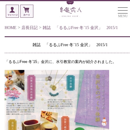
MENU
>
>
HOME
店長日記
雑誌 「るるぶFree 冬’15 金沢」 2015/1
雑誌 「るるぶFree 冬’15 金沢」 2015/1
「
るるぶ
Free 冬’15」
金沢
に、
水引教室の案内が紹介されました。