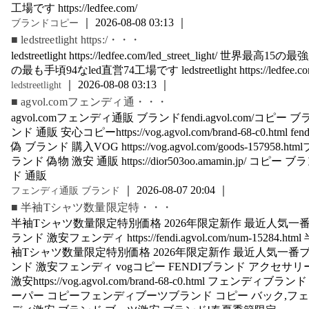
工場です https://ledfee.com/
｜ 2026-08-08 03:13 ｜
ブランドコピー
■ ledstreetlight https:/・・・
ledstreetlight https://ledfee.com/led_street_light/ 世界最高15の最
の最も手頃94なled直営74工場です ledstreetlight https://ledfee.co
｜ 2026-08-08 03:13 ｜
ledstreetlight
■ agvol.comフェンディ通・・・
agvol.comフェンディ通販 ブランドfendi.agvol.com/コピー ブ
ンド 通販 安心コピーhttps://vog.agvol.com/brand-68-c0.html fend
偽 ブランド 購入VOG https://vog.agvol.com/goods-157958.html
ランド 偽物 激安 通販 https://dior503oo.amamin.jp/ コピー ブ
ド 通販
｜ 2026-08-07 20:04 ｜
フェンディ通販 ブランド
■ 半袖Tシャツ数量限定特・・・
半袖Tシャツ数量限定特別価格 2026年限定新作 最近人気一
ランド 激安フェンディ https://fendi.agvol.com/num-15284.html
袖Tシャツ数量限定特別価格 2026年限定新作 最近人気一番
ンド 激安フェンディ vogコピー FENDIブランド アクセサリ
激安https://vog.agvol.com/brand-68-c0.html フェンディブランド
ーパー コピーフェンディブーツブランド コピー バック,フ