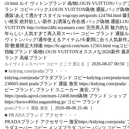
c0.html ルイ ヴィトンブランド 偽物LOUIS VUITTONバッグ
ランド コピー バック,LOUIS VUITTON偽物 通販,バッグ偽
通販!あえて透かすスタイル vogcopy.net/goods-124784.html 爆
い格安 絶対欲しい新作 お洒落な存在感 バッグ偽物 通販LOU
VUITTON http://celine248z.toyamaru.com/ 完売再入荷 魅力的
年らしい 人気すぎて再入荷スーパー コピー ブランド 通販
ヴィトンバッグ!通年使えるアイテム!今夏間に合う人気新作
荷!数量限定大得価 https://lv.agvol.com/num-12563.html vogコ
指輪ブランド 偽物LOUIS VUITTONオススメな2026新作 最
ランク 高級ブランド
｜ 2026-08-07 00:50 
ルイヴィトンスーパー コピー どこで 買える
■ kidying.com/prada/プラ・・・
kidying.com/prada/プラダブランド コピーkidying.com/prada/nu
238605.html pradaブランド 通販 激安 https://kidying.com/prada/ 
ピー ブランド,.ブランド スニーカー 激安,.ブラ
https://prada.agvol.com/num-12408.html偽物 ブランド ショップ
https://loewe460zr.naganoblog.jp/ コピー ブランド
｜ 2026-08-06 21:46 ｜
pradaブランド 通販 激安
■ PRADAブランド アクセサ・・・
PRADAブランド アクセサリー 激安https://kidying.com/prada/ 
ラダスーパー コピー メンズプラダ コピー パンツ コピー,プ