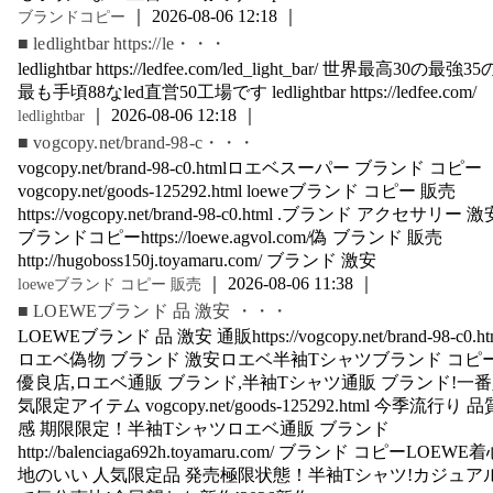
｜ 2026-08-06 12:18 ｜
ブランドコピー
■ ledlightbar https://le・・・
ledlightbar https://ledfee.com/led_light_bar/ 世界最高30の最強35
最も手頃88なled直営50工場です ledlightbar https://ledfee.com/
｜ 2026-08-06 12:18 ｜
ledlightbar
■ vogcopy.net/brand-98-c・・・
vogcopy.net/brand-98-c0.htmlロエベスーパー ブランド コピー
vogcopy.net/goods-125292.html loeweブランド コピー 販売
https://vogcopy.net/brand-98-c0.html .ブランド アクセサリー 激
ブランドコピーhttps://loewe.agvol.com/偽 ブランド 販売
http://hugoboss150j.toyamaru.com/ ブランド 激安
｜ 2026-08-06 11:38 ｜
loeweブランド コピー 販売
■ LOEWEブランド 品 激安 ・・・
LOEWEブランド 品 激安 通販https://vogcopy.net/brand-98-c0.ht
ロエベ偽物 ブランド 激安ロエベ半袖Tシャツブランド コピ
優良店,ロエベ通販 ブランド,半袖Tシャツ通販 ブランド!一
気限定アイテム vogcopy.net/goods-125292.html 今季流行り 品
感 期限限定！半袖Tシャツロエベ通販 ブランド
http://balenciaga692h.toyamaru.com/ ブランド コピーLOEWE
地のいい 人気限定品 発売極限状態！半袖Tシャツ!カジュア