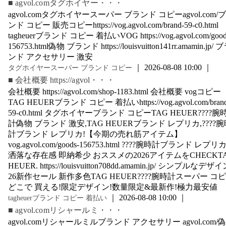
■ agvol.comタグホイヤー・・・
agvol.comタグホイヤースーパー ブランド コピーagvol.com/
ンド コピー 販売コピーhttps://vog.agvol.com/brand-59-c0.html
tagheuerブランド コピー 着払いVOG https://vog.agvol.com/good
156753.html偽物 ブランド https://louisvuitton141rr.amamin.jp/ 
ンド アクセサリー 激安
｜ 2026-08-08 10:00 ｜
タグホイヤースーパー ブランド コピー
■ 会社概要 https://agvol・・・
会社概要 https://agvol.com/shop-1183.html 会社概要 vogコピー
TAG HEUERブランド コピー 着払いhttps://vog.agvol.com/brand
59-c0.html タグホイヤーブランド コピーTAG HEUER????腕
計偽物 ブランド 激安,TAG HEUERブランド レプリカ,????腕
計ブランド レプリカ!【今期の売れ筋アイテム】
vog.agvol.com/goods-156753.html ????腕時計ブランド レプリ
洒落な存在感 即納希少 おススメの2026アイテムをCHECKT
HEUER. https://louisvuitton708dd.amamin.jp/ シンプルなデザ
26新作セール 新作多色TAG HEUER????腕時計スーパー コ
どこで 買える!限定デザイン!数量限定&最新作!極力最安値
｜ 2026-08-08 10:00 ｜
tagheuerブランド コピー 着払い
■ agvol.comリシャールミ・・・
agvol.comリシャールミルブランド アクセサリー agvol.com/偽