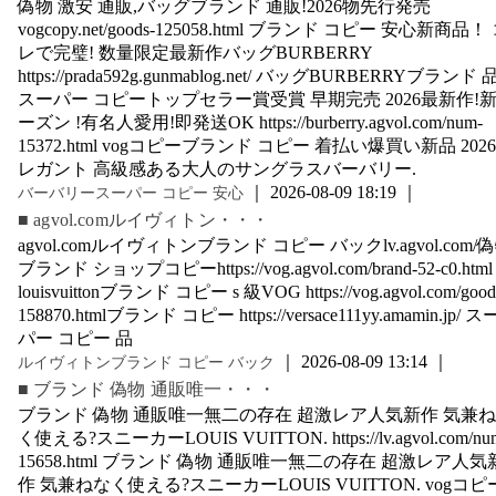
偽物 激安 通販,バッグブランド 通販!2026物先行発売
vogcopy.net/goods-125058.html ブランド コピー 安心新商品！
レで完璧! 数量限定最新作バッグBURBERRY
https://prada592g.gunmablog.net/ バッグBURBERRYブランド 
スーパー コピートップセラー賞受賞 早期完売 2026最新作!
ーズン !有名人愛用!即発送OK https://burberry.agvol.com/num-
15372.html vogコピーブランド コピー 着払い爆買い新品 202
レガント 高級感ある大人のサングラスバーバリー.
｜ 2026-08-09 18:19 ｜
バーバリースーパー コピー 安心
■ agvol.comルイヴィトン・・・
agvol.comルイヴィトンブランド コピー バックlv.agvol.com/
ブランド ショップコピーhttps://vog.agvol.com/brand-52-c0.html
louisvuittonブランド コピー s 級VOG https://vog.agvol.com/good
158870.htmlブランド コピー https://versace111yy.amamin.jp/ ス
パー コピー 品
｜ 2026-08-09 13:14 ｜
ルイヴィトンブランド コピー バック
■ ブランド 偽物 通販唯一・・・
ブランド 偽物 通販唯一無二の存在 超激レア人気新作 気兼
く使える?スニーカーLOUIS VUITTON. https://lv.agvol.com/nu
15658.html ブランド 偽物 通販唯一無二の存在 超激レア人気
作 気兼ねなく使える?スニーカーLOUIS VUITTON. vogコピ