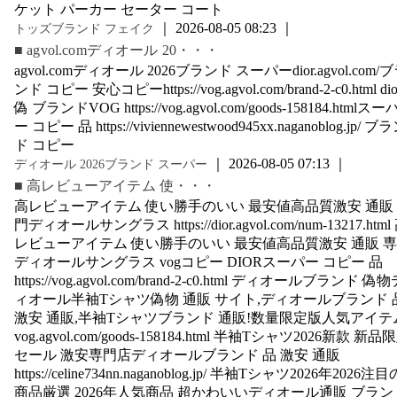
ケット パーカー セーター コート
｜ 2026-08-05 08:23 ｜
トッズブランド フェイク
■ agvol.comディオール 20・・・
agvol.comディオール 2026ブランド スーパーdior.agvol.com/
ンド コピー 安心コピーhttps://vog.agvol.com/brand-2-c0.html dio
偽 ブランドVOG https://vog.agvol.com/goods-158184.htmlスー
ー コピー 品 https://viviennewestwood945xx.naganoblog.jp/ ブ
ド コピー
｜ 2026-08-05 07:13 ｜
ディオール 2026ブランド スーパー
■ 高レビューアイテム 使・・・
高レビューアイテム 使い勝手のいい 最安値高品質激安 通販
門ディオールサングラス https://dior.agvol.com/num-13217.html
レビューアイテム 使い勝手のいい 最安値高品質激安 通販 
ディオールサングラス vogコピー DIORスーパー コピー 品
https://vog.agvol.com/brand-2-c0.html ディオールブランド 偽
ィオール半袖Tシャツ偽物 通販 サイト,ディオールブランド 
激安 通販,半袖Tシャツブランド 通販!数量限定版人気アイテ
vog.agvol.com/goods-158184.html 半袖Tシャツ2026新款 新品
セール 激安専門店ディオールブランド 品 激安 通販
https://celine734nn.naganoblog.jp/ 半袖Tシャツ2026年2026注目
商品厳選 2026年人気商品 超かわいいディオール通販 ブラン