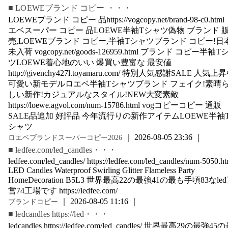
■ LOEWEブランド コピー ・・・
LOEWEブランド コピー 品https://vogcopy.net/brand-98-c0.html
エベスーパー コピー 品LOEWE半袖Tシャツ偽物 ブランド 
売,LOEWEブランド コピー,半袖Tシャツブランド コピー!日
未入荷 vogcopy.net/goods-126959.html ブランド コピー半袖T
ツLOEWE着心地のいい 爆買い豊富な 最安値
http://givenchy427l.toyamaru.com/ 特別人気感謝SALE 人気上
可愛い新モデルロエベ半袖Tシャツブランド フェイク!素晴
しい新作!カジュアルなスタイル!NEW大変素敵
https://loewe.agvol.com/num-15786.html vogコピーコピー 通販
SALE品追加 好評品 今年流行りの新作アイテムLOEWE半袖
シャツ
｜ 2026-08-05 23:36 ｜
ロエベブランドスーパーコピー2026
■ ledfee.com/led_candles・・・
ledfee.com/led_candles/ https://ledfee.com/led_candles/num-5050.ht
LED Candles Waterproof Swirling Glitter Flameless Party
HomeDecoration B5L3 世界最高22の最強41の最も手頃83なle
営74工場です https://ledfee.com/
｜ 2026-08-05 11:16 ｜
ブランドコピー
■ ledcandles https://led・・・
ledcandles https://ledfee.com/led_candles/ 世界最高29の最強45