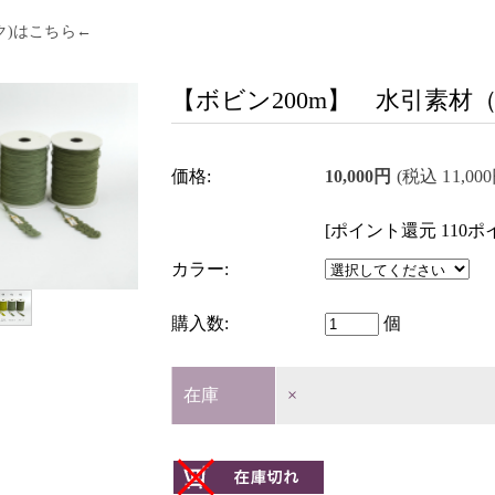
ク)はこちら←
【ボビン200m】 水引素材（
価格:
10,000円
(税込 11,00
[ポイント還元 110ポ
カラー:
購入数:
個
在庫
×