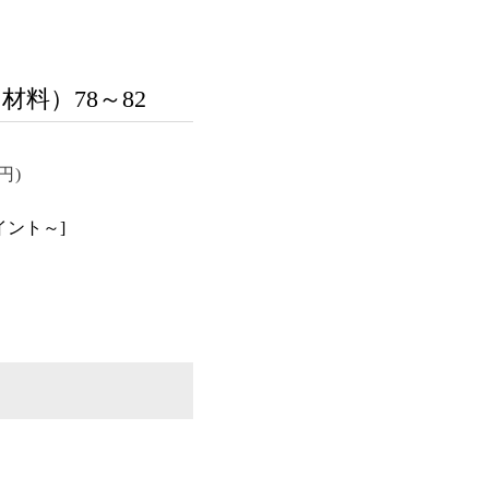
材料）78～82
0円)
イント～]