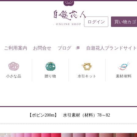
ログイン
買い物カゴ
ご利用案内
お問合せ
ブログ
自遊花人ブランドサイ
小さな品
贈り物
水引キット
素材/材料
【ボビン200m】 水引素材（材料）78～82