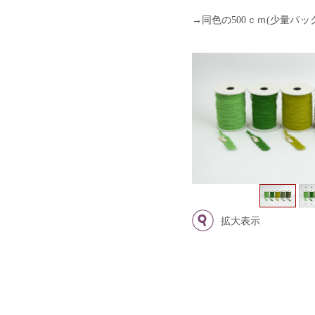
→同色の500ｃｍ(少量パッ
拡大表示