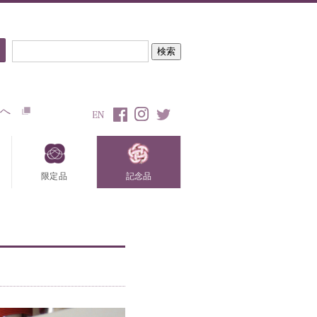
トへ
限定品
記念品