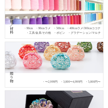
90cm
90cmラメ
500cm
400cmラメ/300cmココナ
工具/金具/その他
ボビン
グラデーション/マルチ
〜2,999円
3,000〜4,999円
5,000円〜