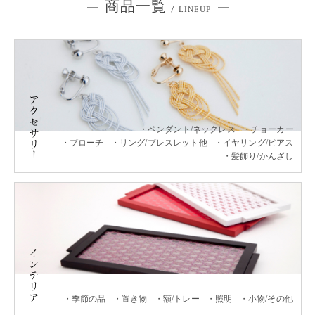
商品一覧
/ LINEUP
ペンダント/ネックレス
チョーカー
ブローチ
リング/ブレスレット他
イヤリング/ピアス
髪飾り/かんざし
季節の品
置き物
額/トレー
照明
小物/その他